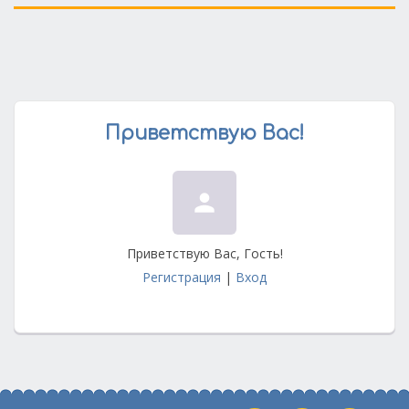
Приветствую Вас
!
person
Приветствую Вас
,
Гость
!
Регистрация
|
Вход